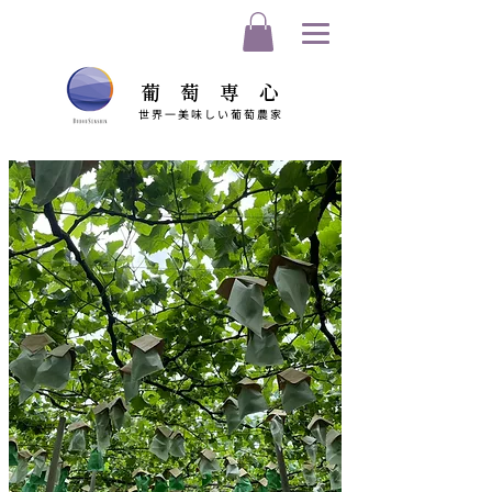
​葡萄専心
世界一美味しい葡萄農家